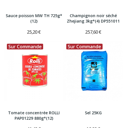
Sauce poisson MW TH 725g*
Champignon noir séché
(12)
Zhejiang 3kg*(4) DP551011
25,20 €
257,60 €
Sur Commande
Sur Commande
Tomate concentrée ROLLI
Sel 25KG
PAP01229 880g*(12)