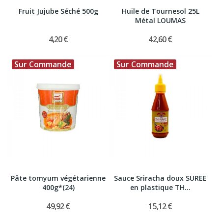
Fruit Jujube Séché 500g
Huile de Tournesol 25L
Métal LOUMAS
4,20 €
42,60 €
Sur Commande
Sur Commande
Pâte tomyum végétarienne
Sauce Sriracha doux SUREE
400g*(24)
en plastique TH...
49,92 €
15,12 €