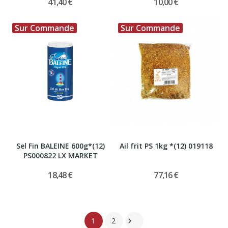
41,40 €
10,00 €
Sur Commande
Sur Commande
Sel Fin BALEINE 600g*(12)
Ail frit PS 1kg *(12) 019118
PS000822 LX MARKET
18,48 €
77,16 €
1
2
