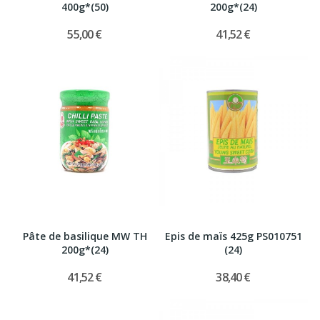
400g*(50)
200g*(24)
55,00 €
41,52 €
Pâte de basilique MW TH
Epis de maïs 425g PS010751
200g*(24)
(24)
41,52 €
38,40 €