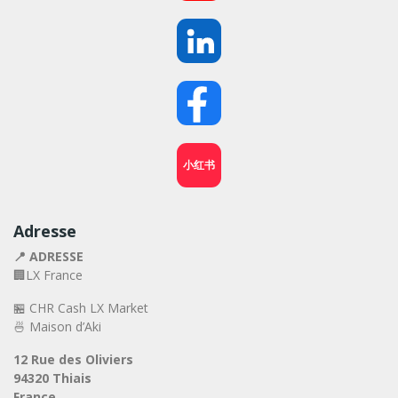
小红书
Adresse
📍 ADRESSE
🏢LX France
🏪 CHR Cash LX Market
🍜 Maison d’Aki
12 Rue des Oliviers
94320 Thiais
France