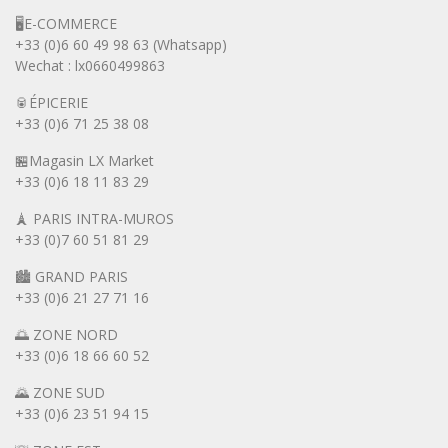
🖥️E-COMMERCE
+33 (0)6 60 49 98 63 (Whatsapp)
Wechat : lx0660499863
🥫ÉPICERIE
+33 (0)6 71 25 38 08
🏪Magasin LX Market
+33 (0)6
18 11 83 29
🗼 PARIS INTRA-MUROS
+33 (0)7 60 51 81 29
🏙️ GRAND PARIS
+33 (0)6 21 27 71 16
🌅 ZONE NORD
+33 (0)6 18 66 60 52
🌄 ZONE SUD
+33 (0)6 23 51 94 15