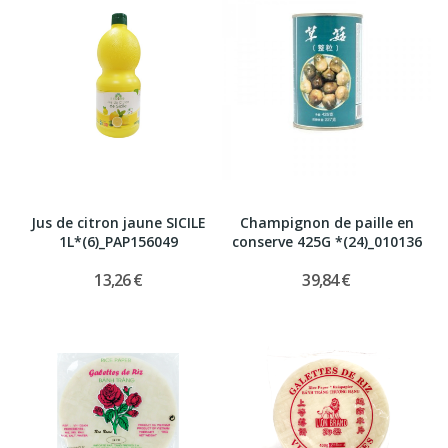
Jus de citron jaune SICILE
Champignon de paille en
1L*(6)_PAP156049
conserve 425G *(24)_010136
13,26 €
39,84 €