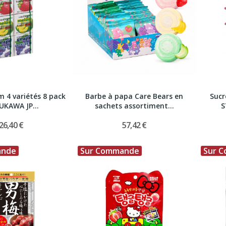
 4 variétés 8 pack
Barbe à papa Care Bears en
Sucr
KAWA JP...
sachets assortiment...
S
26,40 €
57,42 €
ande
Sur Commande
Sur 