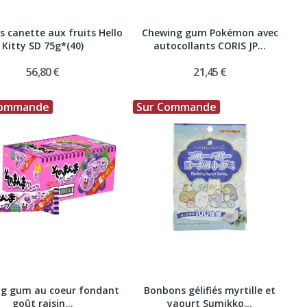
 canette aux fruits Hello
Chewing gum Pokémon avec
Kitty SD 75g*(40)
autocollants CORIS JP...
56,80 €
21,45 €
Commande
Sur Commande
g gum au coeur fondant
Bonbons gélifiés myrtille et
goût raisin...
yaourt Sumikko...