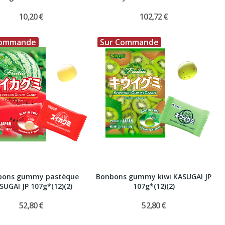
10,20 €
102,72 €
Commande
Sur Commande
bons gummy pastèque
Bonbons gummy kiwi KASUGAI JP
SUGAI JP 107g*(12)(2)
107g*(12)(2)
52,80 €
52,80 €