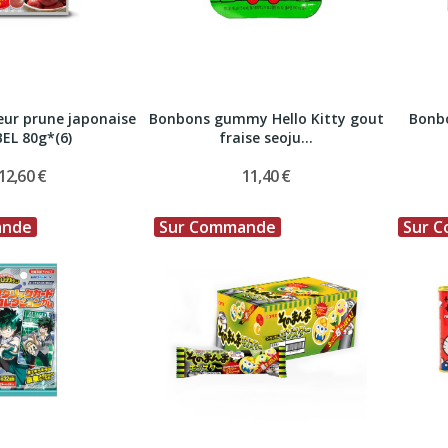
ur prune japonaise
Bonbons gummy Hello Kitty gout
Bonb
EL 80g*(6)
fraise seoju...
12,60 €
11,40 €
ande
Sur Commande
Sur 