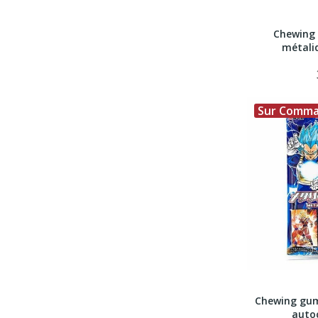
Chewing 
métali
Sur Comm
Chewing gum
autoc