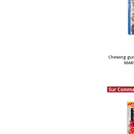
Chewing gum
MARU
Sur Comm