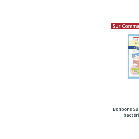
Sur Comm
Bonbons Su
bactéri