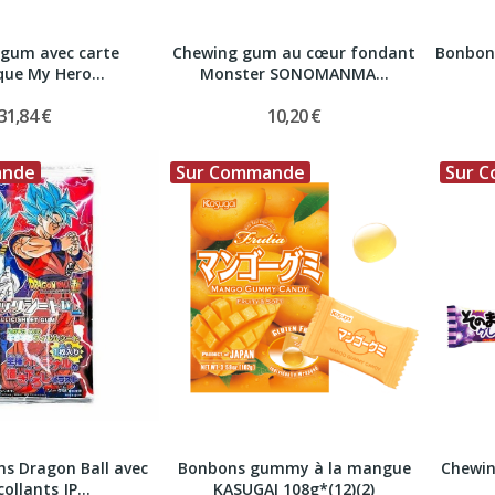
gum avec carte
Chewing gum au cœur fondant
Bonbons
que My Hero...
Monster SONOMANMA...
31,84 €
10,20 €
ande
Sur Commande
Sur 
s Dragon Ball avec
Bonbons gummy à la mangue
Chewin
ollants JP...
KASUGAI 108g*(12)(2)