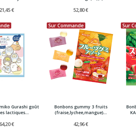
21,45 €
52,80 €
ande
Sur Commande
Sur 
miko Gurashi goût
Bonbons gummy 3 fruits
Bon
es lactiques...
(fraise,lychee,mangue)...
KA
64,20 €
42,96 €