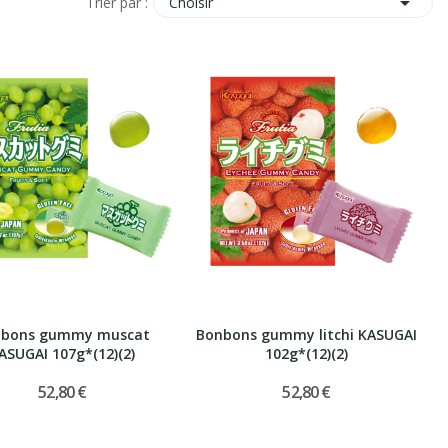

Choisir
Trier par :
nbons gummy muscat
Bonbons gummy litchi KASUGAI
ASUGAI 107g*(12)(2)
102g*(12)(2)
52,80 €
52,80 €