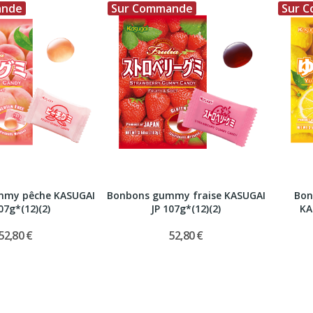
ande
Sur Commande
Sur 
mmy pêche KASUGAI
Bonbons gummy fraise KASUGAI
Bon
07g*(12)(2)
JP 107g*(12)(2)
KA
52,80 €
52,80 €