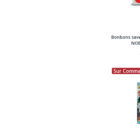
Bonbons save
NOB
Sur Comm