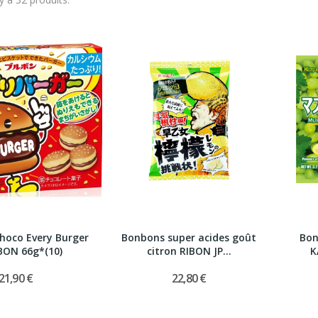
choco Every Burger
Bonbons super acides goût
Bo
ON 66g*(10)
citron RIBON JP...
K
21,90 €
22,80 €