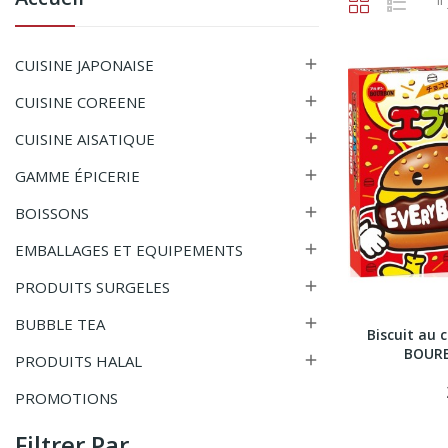
CUISINE JAPONAISE

CUISINE COREENE

CUISINE AISATIQUE

GAMME ÉPICERIE

BOISSONS

EMBALLAGES ET EQUIPEMENTS

PRODUITS SURGELES

BUBBLE TEA

Biscuit au 
BOURB
PRODUITS HALAL

PROMOTIONS
Filtrer Par