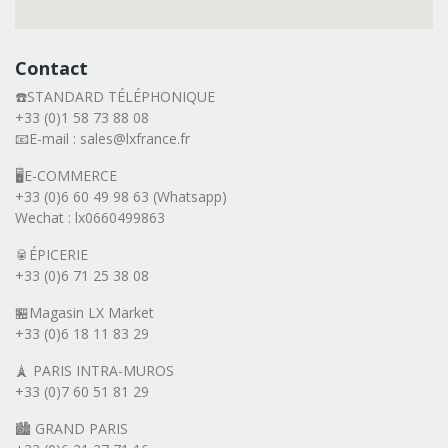
Contact
☎️STANDARD TÉLÉPHONIQUE
+33 (0)1 58 73 88 08
📧E-mail : sales@lxfrance.fr
🖥️E-COMMERCE
+33 (0)6 60 49 98 63 (Whatsapp)
Wechat : lx0660499863
🥫ÉPICERIE
+33 (0)6 71 25 38 08
🏪Magasin LX Market
+33 (0)6
18 11 83 29
🗼 PARIS INTRA-MUROS
+33 (0)7 60 51 81 29
🏙️ GRAND PARIS