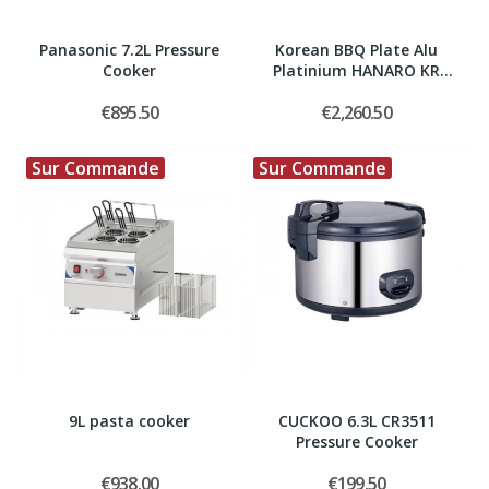
Panasonic 7.2L Pressure
Korean BBQ Plate Alu
Cooker
Platinium HANARO KR
Ø32mm
€895.50
€2,260.50
Sur Commande
Sur Commande
9L pasta cooker
CUCKOO 6.3L CR3511
Pressure Cooker
€938.00
€199.50