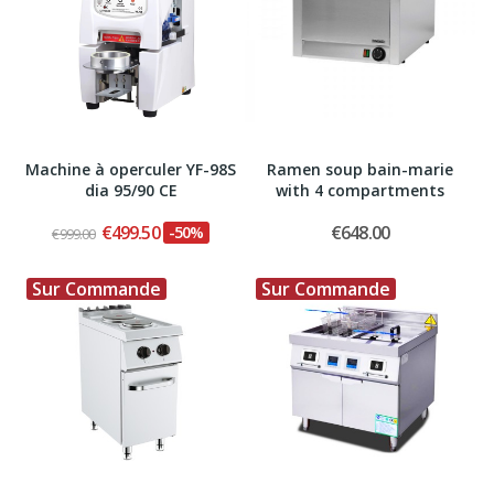
Machine à operculer YF-98S
Ramen soup bain-marie
dia 95/90 CE
with 4 compartments
€499.50
€648.00
-50%
€999.00
Sur Commande
Sur Commande