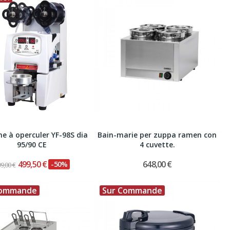
e à operculer YF-98S dia
Bain-marie per zuppa ramen con
95/90 CE
4 cuvette.
499,50 €
648,00 €
-50%
9,00 €
Commande
Sur Commande