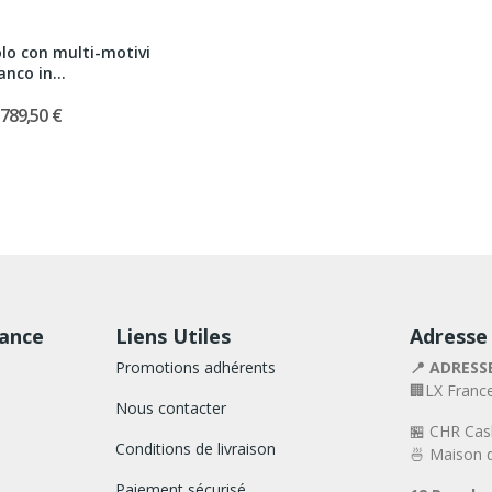
lo con multi-motivi
anco in...
.789,50 €
rance
Liens Utiles
Adresse
Promotions adhérents
📍 ADRESS
🏢LX Franc
Nous contacter
🏪 CHR Cas
Conditions de livraison
🍜 Maison d
Paiement sécurisé