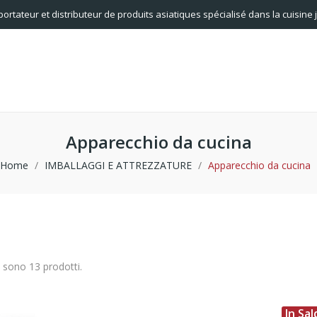
portateur et distributeur de produits asiatiques spécialisé dans la cuisine
Apparecchio da cucina
Home
IMBALLAGGI E ATTREZZATURE
Apparecchio da cucina
i sono 13 prodotti.
In Sal