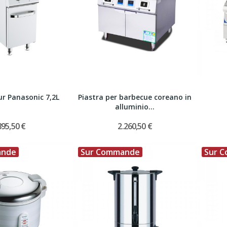
ur Panasonic 7,2L
Piastra per barbecue coreano in
alluminio...
895,50 €
2.260,50 €
ande
Sur Commande
Sur 