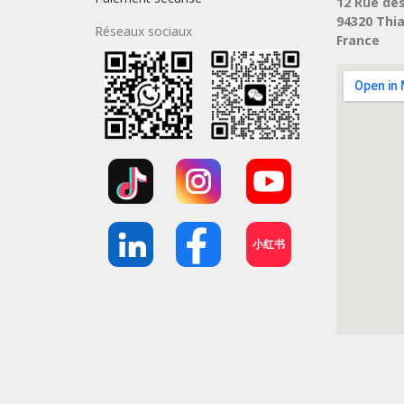
12 Rue des
94320 Thia
Réseaux sociaux
France
小红书