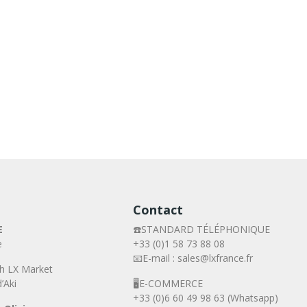
Contact
E
☎️STANDARD TÉLÉPHONIQUE
e
+33 (0)1 58 73 88 08
📧E-mail : sales@lxfrance.fr
h LX Market
’Aki
🖥️E-COMMERCE
+33 (0)6 60 49 98 63 (Whatsapp)