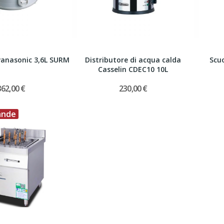
Panasonic 3,6L SURM
Distributore di acqua calda
Scuo
Casselin CDEC10 10L
362,00 €
230,00 €
ande