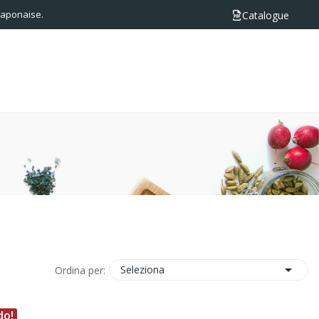
 japonaise.
Catalogue

Seleziona
Ordina per:
do!