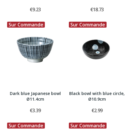
€9.23
€18.73
Sur Commande
Sur Commande
Dark blue Japanese bowl
Black bowl with blue circle,
Ø11.4cm
Ø10.9cm
€3.39
€2.99
Sur Commande
Sur Commande