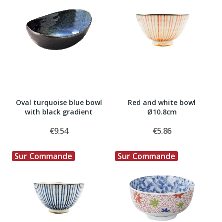
Oval turquoise blue bowl
Red and white bowl
with black gradient
Ø10.8cm
€9.54
€5.86
Sur Commande
Sur Commande