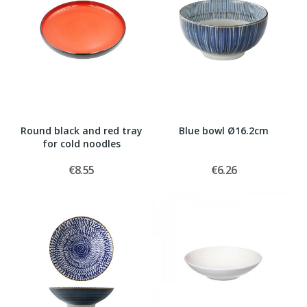
Round black and red tray
Blue bowl Ø16.2cm
for cold noodles
€8.55
€6.26