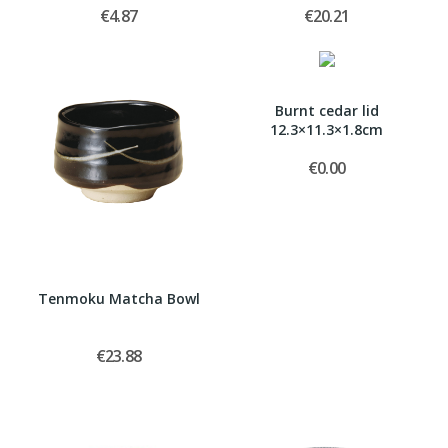
€4.87
€20.21
Burnt cedar lid
12.3×11.3×1.8cm
€0.00
Tenmoku Matcha Bowl
€23.88