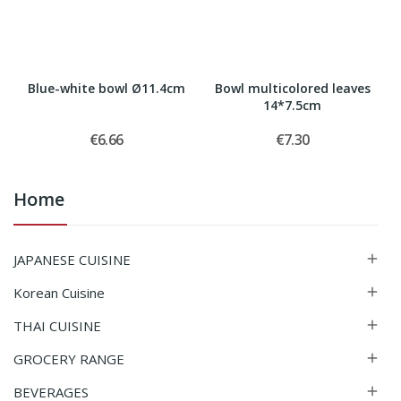
Blue-white bowl Ø11.4cm
Bowl multicolored leaves
14*7.5cm
€6.66
€7.30
Home
JAPANESE CUISINE

Korean Cuisine

THAI CUISINE

GROCERY RANGE

BEVERAGES
