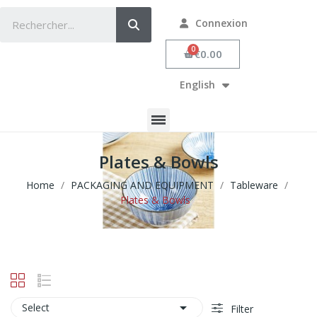
Connexion
€0.00
English
Plates & Bowls
Home
PACKAGING AND EQUIPMENT
Tableware
Plates & Bowls

Select
Filter