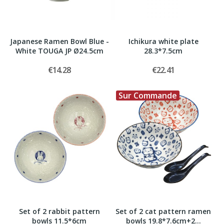
Japanese Ramen Bowl Blue -
Ichikura white plate
White TOUGA JP Ø24.5cm
28.3*7.5cm
€14.28
€22.41
Sur Commande
Set of 2 rabbit pattern
Set of 2 cat pattern ramen
bowls 11.5*6cm
bowls 19.8*7.6cm+2...