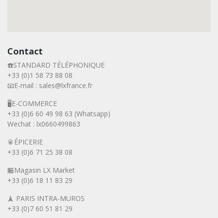
Contact
☎️STANDARD TÉLÉPHONIQUE
+33 (0)1 58 73 88 08
📧E-mail : sales@lxfrance.fr
🖥️E-COMMERCE
+33 (0)6 60 49 98 63 (Whatsapp)
Wechat : lx0660499863
🥫ÉPICERIE
+33 (0)6 71 25 38 08
🏪Magasin LX Market
+33 (0)6
18 11 83 29
🗼 PARIS INTRA-MUROS
+33 (0)7 60 51 81 29