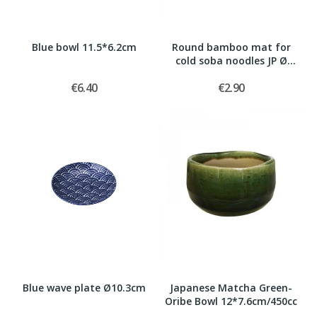
Blue bowl 11.5*6.2cm
Round bamboo mat for
cold soba noodles JP Ø
19.5cm
€6.40
€2.90
Blue wave plate Ø10.3cm
Japanese Matcha Green-
Oribe Bowl 12*7.6cm/450cc