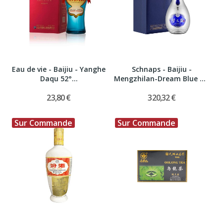
Eau de vie - Baijiu - Yanghe
Schnaps - Baijiu -
Daqu 52°...
Mengzhilan-Dream Blue M9
52°...
23,80 €
320,32 €
Sur Commande
Sur Commande