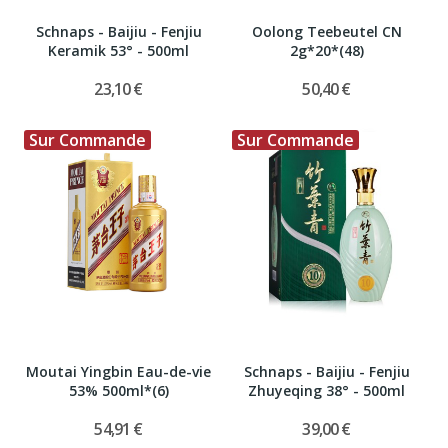
Schnaps - Baijiu - Fenjiu
Oolong Teebeutel CN
Keramik 53° - 500ml
2g*20*(48)
23,10 €
50,40 €
Sur Commande
Sur Commande
Moutai Yingbin Eau-de-vie
Schnaps - Baijiu - Fenjiu
53% 500ml*(6)
Zhuyeqing 38° - 500ml
54,91 €
39,00 €