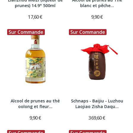
prunes) 14.9° 500ml
blanc et pêche...
17,60 €
9,90 €
Sur Commande
Sur Commande
Alcool de prunes au thé
Schnaps - Baijiu - Luzhou
oolong et fleur...
Laojiao Zisha Daqu...
9,90 €
369,60 €