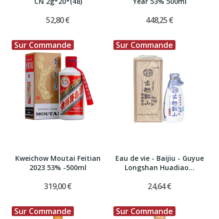
CN 2g*20*(48)
Year 53% 500ml
52,80 €
448,25 €
Sur Commande
Sur Commande
Kweichow Moutai Feitian
Eau de vie - Baijiu - Guyue
2023 53% -500ml
Longshan Huadiao...
319,00 €
24,64 €
Sur Commande
Sur Commande