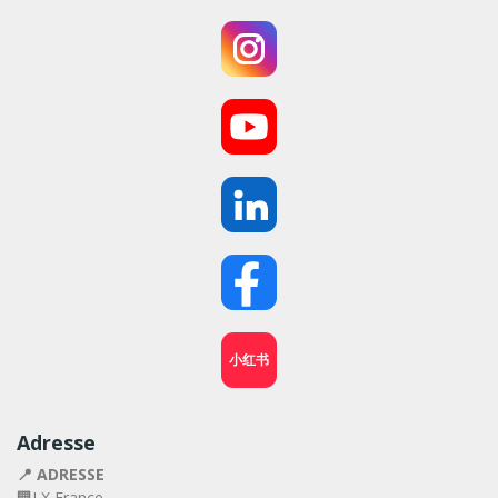
小红书
Adresse
📍 ADRESSE
🏢LX France