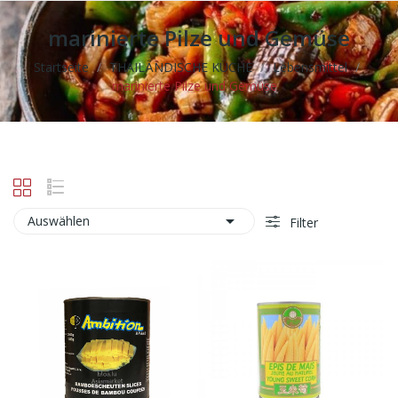
marinierte Pilze und Gemüse
Startseite
THAILÄNDISCHE KÜCHE
Lebensmittel
marinierte Pilze und Gemüse

Auswählen
Filter