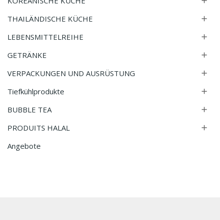
KOREANISCHE KÜCHE

THAILÄNDISCHE KÜCHE

LEBENSMITTELREIHE

GETRÄNKE

VERPACKUNGEN UND AUSRÜSTUNG

Tiefkühlprodukte

BUBBLE TEA

PRODUITS HALAL

Angebote