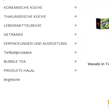
KOREANISCHE KÜCHE

THAILÄNDISCHE KÜCHE

LEBENSMITTELREIHE

GETRÄNKE

VERPACKUNGEN UND AUSRÜSTUNG

Tiefkühlprodukte

BUBBLE TEA

Wasabi in T
PRODUITS HALAL

Angebote