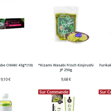
ube CHIAKI 43g*(10)
*Kizami Wasabi Frisch Kinjirushi
Furika
JP 250g
9,10 €
9,68 €
Sur Commande
Sur 