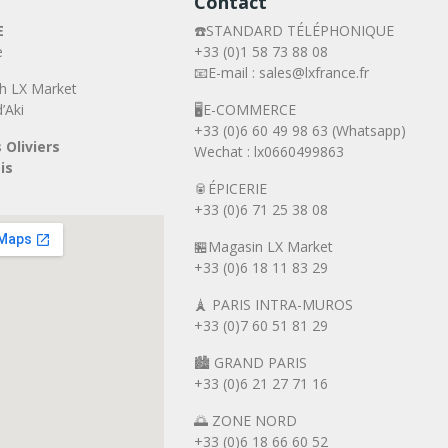
Contact
E
☎️STANDARD TÉLÉPHONIQUE
e
+33 (0)1 58 73 88 08
📧E-mail : sales@lxfrance.fr
h LX Market
’Aki
🖥️E-COMMERCE
+33 (0)6 60 49 98 63 (Whatsapp)
 Oliviers
Wechat : lx0660499863
is
🥫ÉPICERIE
+33 (0)6 71 25 38 08
🏪Magasin LX Market
+33 (0)6
18 11 83 29
🗼 PARIS INTRA-MUROS
+33 (0)7 60 51 81 29
🏙️ GRAND PARIS
+33 (0)6 21 27 71 16
🌅 ZONE NORD
+33 (0)6 18 66 60 52