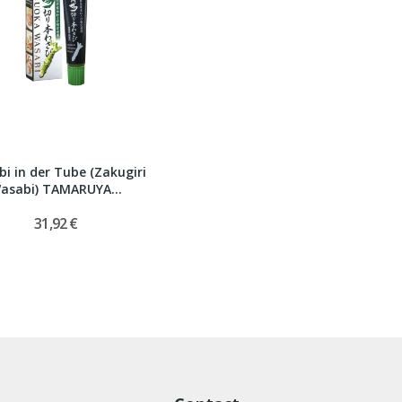
i in der Tube (Zakugiri
asabi) TAMARUYA...
31,92 €