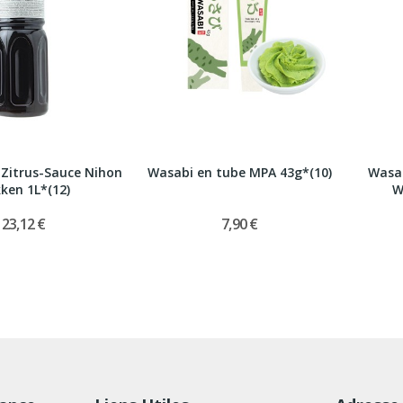
Zitrus-Sauce Nihon
Wasabi en tube MPA 43g*(10)
Wasab
ken 1L*(12)
W
123,12 €
7,90 €