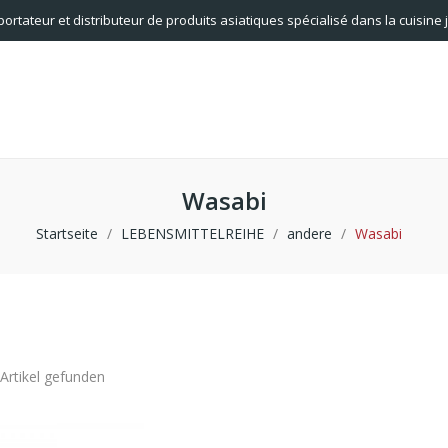
portateur et distributeur de produits asiatiques spécialisé dans la cuisine
Wasabi
Startseite
LEBENSMITTELREIHE
andere
Wasabi
 Artikel gefunden