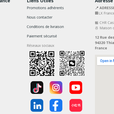
rance
Liens Utiles
Adresse
Promotions adhérents
📍 ADRESS
🏢LX Franc
Nous contacter
🏪 CHR Cas
Conditions de livraison
🍜 Maison d
Paiement sécurisé
12 Rue des
94320 Thia
Réseaux sociaux
France
小红书