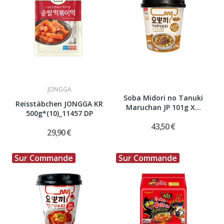
JONGGA
Soba Midori no Tanuki
Reisstäbchen JONGGA KR
Maruchan JP 101g X...
500g*(10)_11457 DP
43,50 €
29,90 €
Sur Commande
Sur Commande