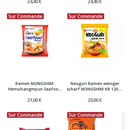
24,40 €
24,40 €
Sur Commande
Sur Commande
Ramen NONGSHIM
Neoguri Ramen weniger
Hemultangmyun Seafood
scharf NONGSHIM KR 120g*
KR...
(20)
21,00 €
20,00 €
Sur Commande
Sur Commande