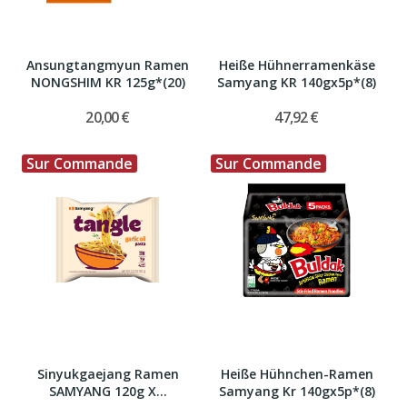
Ansungtangmyun Ramen
Heiße Hühnerramenkäse
NONGSHIM KR 125g*(20)
Samyang KR 140gx5p*(8)
20,00 €
47,92 €
Sur Commande
Sur Commande
Sinyukgaejang Ramen
Heiße Hühnchen-Ramen
SAMYANG 120g X...
Samyang Kr 140gx5p*(8)