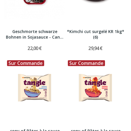
Geschmorte schwarze
*Kimchi cut surgelé KR 1kg*
Bohnen in Sojasauce - Can...
(6)
22,00 €
29,94 €
Sur Commande
Sur Commande
copy of Pâtes à la sauce
copy of Pâtes à la sauce