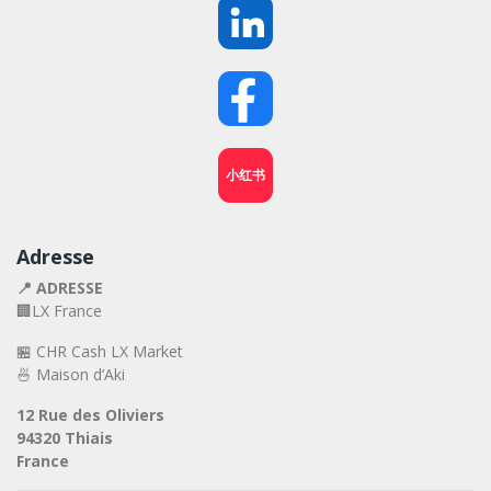
小红书
Adresse
📍 ADRESSE
🏢LX France
🏪 CHR Cash LX Market
🍜 Maison d’Aki
12 Rue des Oliviers
94320 Thiais
France