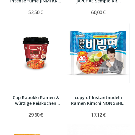
Intense fumé JINMI KR...
JAPCHAE Sempio KR...
52,50 €
60,00 €
Cup Rabokki Ramen &
copy of Instantnudeln
würzige Reiskuchen
Ramen Kimchi NONGSHIM
YOPOKKI...
KR...
29,60 €
17,12 €