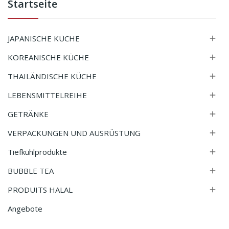
Startseite
JAPANISCHE KÜCHE

KOREANISCHE KÜCHE

THAILÄNDISCHE KÜCHE

LEBENSMITTELREIHE

GETRÄNKE

VERPACKUNGEN UND AUSRÜSTUNG

Tiefkühlprodukte

BUBBLE TEA

PRODUITS HALAL

Angebote