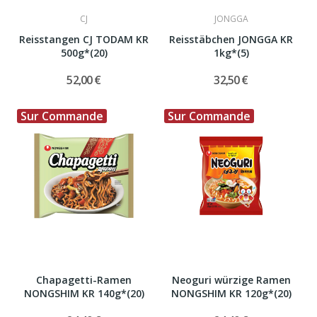
CJ
JONGGA
Reisstangen CJ TODAM KR
Reisstäbchen JONGGA KR
500g*(20)
1kg*(5)
52,00 €
32,50 €
Sur Commande
Sur Commande
Chapagetti-Ramen
Neoguri würzige Ramen
NONGSHIM KR 140g*(20)
NONGSHIM KR 120g*(20)