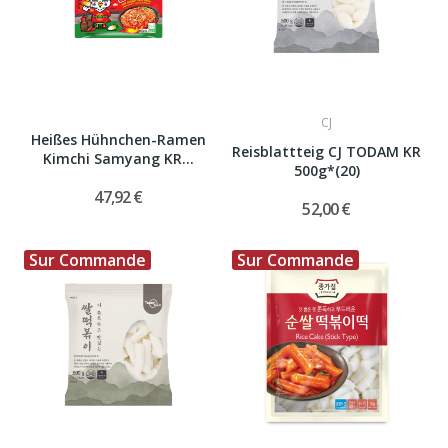
CJ
Heißes Hühnchen-Ramen
Reisblattteig CJ TODAM KR
Kimchi Samyang KR...
500g*(20)
47,92 €
52,00 €
Sur Commande
Sur Commande