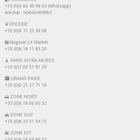
+33 (0)6 60 49 98 63 (Whatsapp)
Wechat : lx0660499863
🥫ÉPICERIE
+33 (0)6 71 25 38 08
🏪Magasin LX Market
+33 (0)6
18 11 83 29
🗼 PARIS INTRA-MUROS
+33 (0)7 60 51 81 29
🏙️ GRAND PARIS
+33 (0)6 21 27 71 16
🌅 ZONE NORD
+33 (0)6 18 66 60 52
🌄 ZONE SUD
+33 (0)6 23 51 94 15
🌇 ZONE EST
+33 (0)6 18 66 60 52