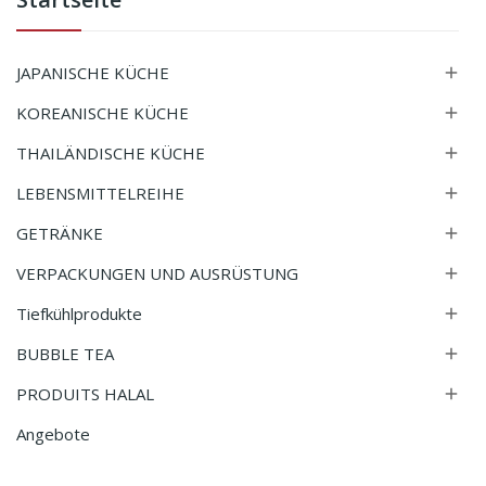
JAPANISCHE KÜCHE

KOREANISCHE KÜCHE

THAILÄNDISCHE KÜCHE

LEBENSMITTELREIHE

GETRÄNKE

VERPACKUNGEN UND AUSRÜSTUNG

Tiefkühlprodukte

BUBBLE TEA

PRODUITS HALAL

Angebote