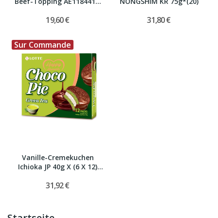
Beef-Topping AE118441...
NONGSHIM KR 75g*(20)
19,60 €
31,80 €
Sur Commande
Vanille-Cremekuchen
Ichioka JP 40g X (6 X 12)
Stop
31,92 €
Startseite