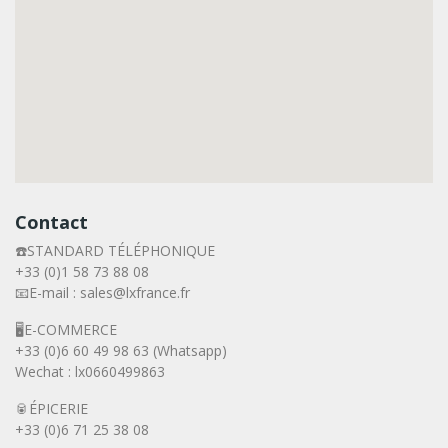
Contact
☎️STANDARD TÉLÉPHONIQUE
+33 (0)1 58 73 88 08
📧E-mail : sales@lxfrance.fr
🖥️E-COMMERCE
+33 (0)6 60 49 98 63 (Whatsapp)
Wechat : lx0660499863
🥫ÉPICERIE
+33 (0)6 71 25 38 08