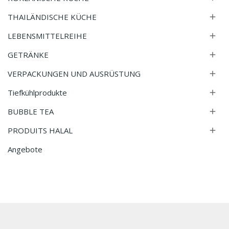
THAILÄNDISCHE KÜCHE

LEBENSMITTELREIHE

GETRÄNKE

VERPACKUNGEN UND AUSRÜSTUNG

Tiefkühlprodukte

BUBBLE TEA

PRODUITS HALAL

Angebote