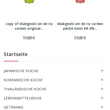
copy of Makgeolii vin de riz
Makgeolii vin de riz coréen
coréen original...
pêche mimi KR 6%...
59,80 €
59,80 €
Startseite
JAPANISCHE KÜCHE

KOREANISCHE KÜCHE

THAILÄNDISCHE KÜCHE

LEBENSMITTELREIHE

GETRÄNKE
