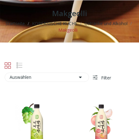
Makgeolli
Startseite
KOREANISCHE KÜCHE
Getränke und Alkohol
Makgeolli

Auswählen
Filter