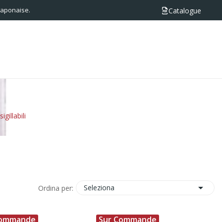
 japonaise.
Catalogue
igillabili

Seleziona
Ordina per:
Commande
Sur Commande