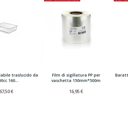
labile traslucido da
Film di sigillatura PP per
Baratt
0cc 160...
vaschetta 150mm*500m
67,50 €
16,95 €