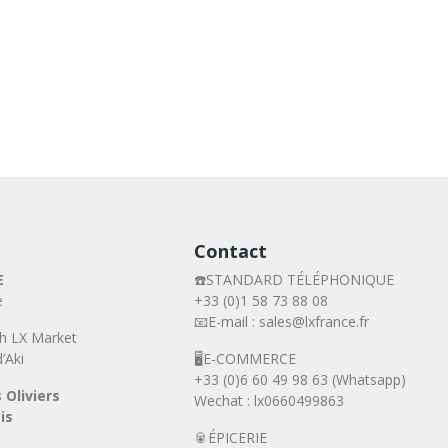
Contact
E
☎️STANDARD TÉLÉPHONIQUE
e
+33 (0)1 58 73 88 08
📧E-mail : sales@lxfrance.fr
h LX Market
’Aki
🖥️E-COMMERCE
+33 (0)6 60 49 98 63 (Whatsapp)
 Oliviers
Wechat : lx0660499863
is
🥫ÉPICERIE