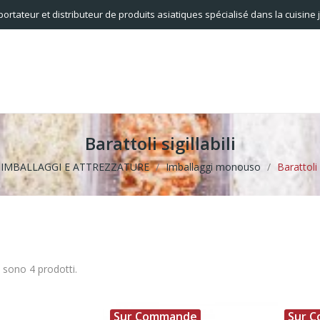
portateur et distributeur de produits asiatiques spécialisé dans la cuisine
Barattoli sigillabili
IMBALLAGGI E ATTREZZATURE
Imballaggi monouso
Barattoli s
i sono 4 prodotti.
Sur Commande
Sur 