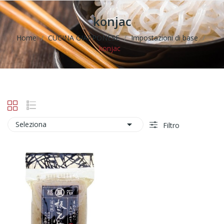
konjac
Home
CUCINA GIAPPONESE
Impostazioni di base
konjac

Seleziona
Filtro