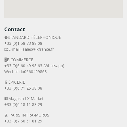
Contact
☎️STANDARD TÉLÉPHONIQUE
+33 (0)1 58 73 88 08
📧E-mail : sales@lxfrance.fr
🖥️E-COMMERCE
+33 (0)6 60 49 98 63 (Whatsapp)
Wechat : lx0660499863
🥫ÉPICERIE
+33 (0)6 71 25 38 08
🏪Magasin LX Market
+33 (0)6
18 11 83 29
🗼 PARIS INTRA-MUROS
+33 (0)7 60 51 81 29