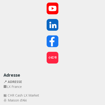
小红书
Adresse
📍 ADRESSE
🏢LX France
🏪 CHR Cash LX Market
🍜 Maison d’Aki