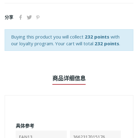
分享
Buying this product you will collect
232 points
with
our loyalty program. Your cart will total
232 points
.
商品详细信息
具体参考
EAN13
3662317015176