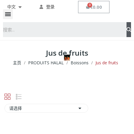
€0.00
中文
登录
Jus de fruits
主页
PRODUITS HALAL
Boissons
Jus de fruits

请选择