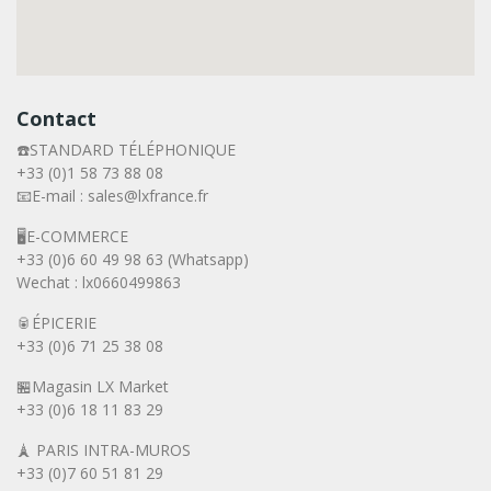
Contact
☎️STANDARD TÉLÉPHONIQUE
+33 (0)1 58 73 88 08
📧E-mail : sales@lxfrance.fr
🖥️E-COMMERCE
+33 (0)6 60 49 98 63 (Whatsapp)
Wechat : lx0660499863
🥫ÉPICERIE
+33 (0)6 71 25 38 08
🏪Magasin LX Market
+33 (0)6
18 11 83 29
🗼 PARIS INTRA-MUROS
+33 (0)7 60 51 81 29