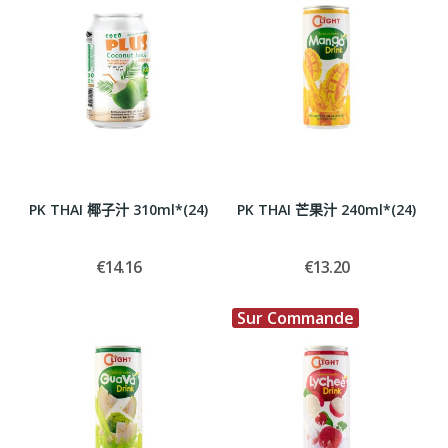
PK THAI 椰子汁 310ml*(24)
PK THAI 芒果汁 240ml*(24)
€14.16
€13.20
Sur Commande