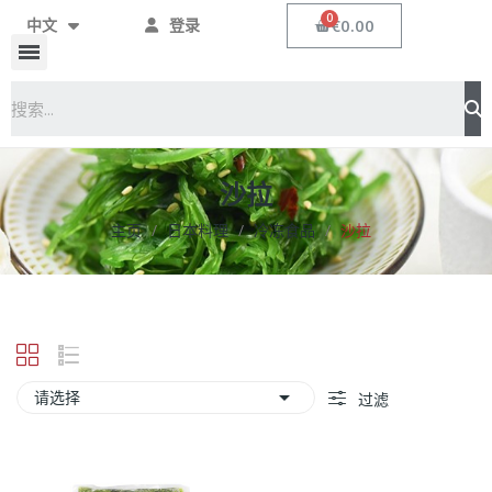
€0.00
中文
登录
沙拉
主页
日本料理
冷冻食品
沙拉

请选择
过滤