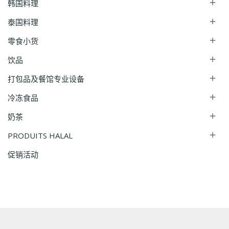
韩国料理

泰国料理

零食小货

饮品

打包品及餐馆专业设备

冷冻食品

奶茶

PRODUITS HALAL

促销活动