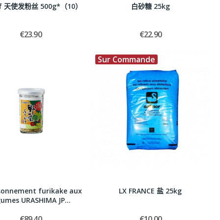
ïf 天使发粉丝 500g*（10）
白砂糖 25kg
€23.90
€22.90
Sur Commande
sonnement furikake aux
LX FRANCE 盐 25kg
gumes URASHIMA JP...
€89.40
€10.00