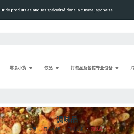
eur de produits asiatiques spécialisé dans la cuisine japonaise.
零食小货
饮品
打包品及餐馆专业设备
调味品
主页
日本料理
日料必备
调味品