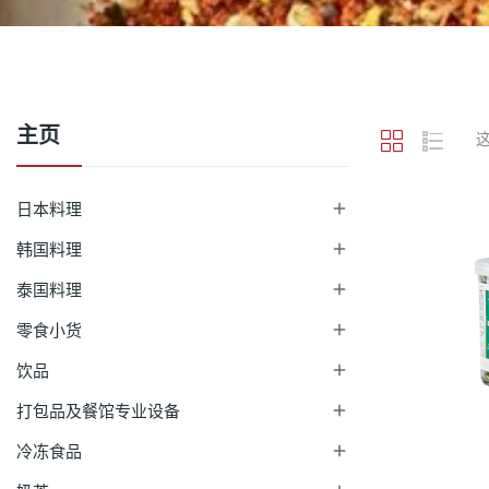
主页
日本料理

韩国料理

泰国料理

零食小货

饮品

打包品及餐馆专业设备

冷冻食品
