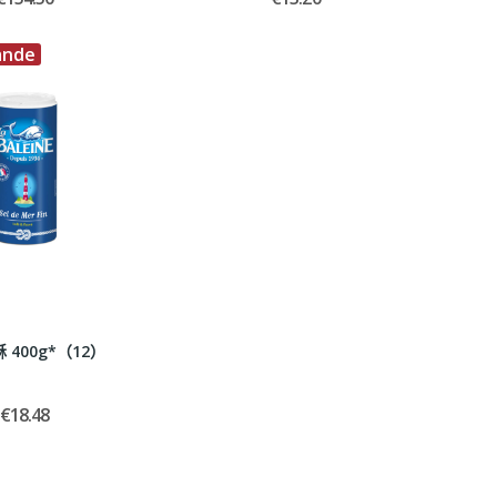
ande
 400g*（12）
€18.48