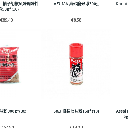
ISUI 柚子胡椒风味调味拌
AZUMA 真砂脆米球300g
Kada
50g*(30)
€89.40
€8.58
味粉300g*(30)
S&B 瓶装七味粉15g*(10)
Assai
lé
€154.50
€13.20