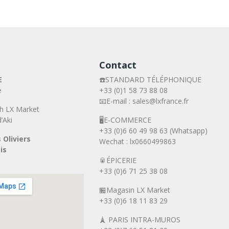
Contact
E
☎️STANDARD TÉLÉPHONIQUE
e
+33 (0)1 58 73 88 08
📧E-mail : sales@lxfrance.fr
h LX Market
’Aki
🖥️E-COMMERCE
+33 (0)6 60 49 98 63 (Whatsapp)
 Oliviers
Wechat : lx0660499863
is
🥫ÉPICERIE
+33 (0)6 71 25 38 08
🏪Magasin LX Market
+33 (0)6
18 11 83 29
🗼 PARIS INTRA-MUROS