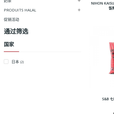
奶茶

NIHON KA
饭料
PRODUITS HALAL

促销活动
通过筛选
国家
日本
(2)
S&B 七