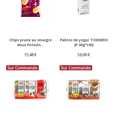
Chips prune au vinaigre
Palitos de yogur TOKIMEKI
doux Potechi...
JP 40g*(40)
15,48 €
56,00 €
Sur Commande
Sur Commande