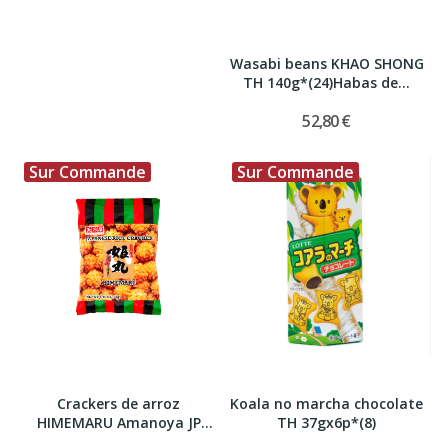
Wasabi beans KHAO SHONG
TH 140g*(24)Habas de...
52,80 €
Sur Commande
Sur Commande
Crackers de arroz
Koala no marcha chocolate
HIMEMARU Amanoya JP
TH 37gx6p*(8)
98g*(20)