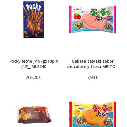
Pocky leche JP 97gx10p X
Galleta taiyaki sabor
(12)_JML5540
chocolate y fresa MEITO...
205,20 €
7,90 €