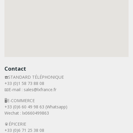
Contact
☎️STANDARD TÉLÉPHONIQUE
+33 (0)1 58 73 88 08
📧E-mail : sales@lxfrance.fr
🖥️E-COMMERCE
+33 (0)6 60 49 98 63 (Whatsapp)
Wechat : lx0660499863
🥫ÉPICERIE
+33 (0)6 71 25 38 08