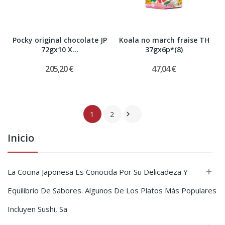
Pocky original chocolate JP
Koala no march fraise TH
72gx10 X...
37gx6p*(8)
205,20 €
47,04 €
1
2

Inicio
La Cocina Japonesa Es Conocida Por Su Delicadeza Y

Equilibrio De Sabores. Algunos De Los Platos Más Populares
Incluyen Sushi, Sa