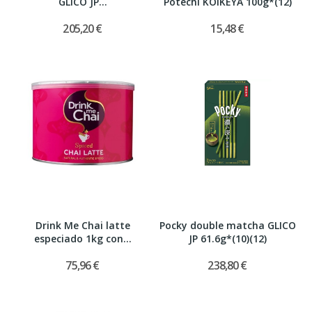
GLICO JP...
Potechi KOIKEYA 100g*(12)
205,20 €
15,48 €
Drink Me Chai latte
Pocky double matcha GLICO
especiado 1kg con...
JP 61.6g*(10)(12)
75,96 €
238,80 €