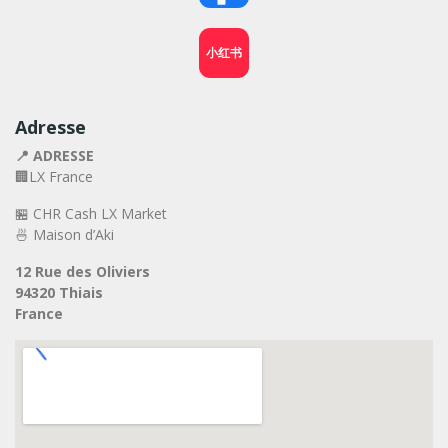
小红书
Adresse
📍 ADRESSE
🏢LX France
🏪 CHR Cash LX Market
🍜 Maison d’Aki
12 Rue des Oliviers
94320 Thiais
France