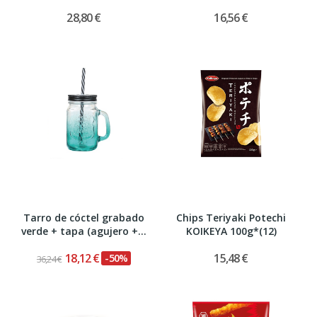
28,80 €
16,56 €
Tarro de cóctel grabado
Chips Teriyaki Potechi
verde + tapa (agujero +...
KOIKEYA 100g*(12)
18,12 €
15,48 €
-50%
36,24 €