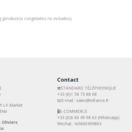
g (productos congelados no incluidos).
Contact
E
☎️STANDARD TÉLÉPHONIQUE
e
+33 (0)1 58 73 88 08
📧E-mail : sales@lxfrance.fr
h LX Market
’Aki
🖥️E-COMMERCE
+33 (0)6 60 49 98 63 (Whatsapp)
 Oliviers
Wechat : lx0660499863
is