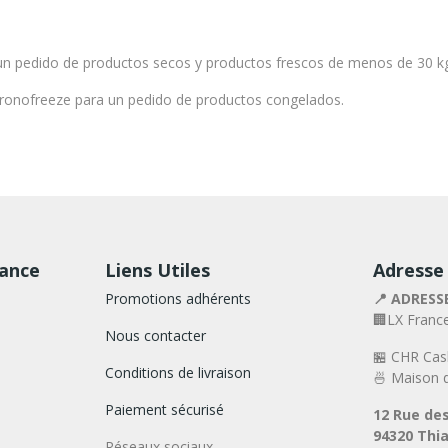
a un pedido de productos secos y productos frescos de menos de 30 k
Chronofreeze para un pedido de productos congelados.
rance
Liens Utiles
Adresse
Promotions adhérents
📍 ADRESS
🏢LX Franc
Nous contacter
🏪 CHR Cas
Conditions de livraison
🍜 Maison d
Paiement sécurisé
12 Rue des
94320 Thia
Réseaux sociaux