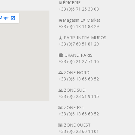
🥫ÉPICERIE
+33 (0)6 71 25 38 08
🏪Magasin LX Market
+33 (0)6
18 11 83 29
🗼 PARIS INTRA-MUROS
+33 (0)7 60 51 81 29
🏙️ GRAND PARIS
+33 (0)6 21 27 71 16
🌅 ZONE NORD
+33 (0)6 18 66 60 52
🌄 ZONE SUD
+33 (0)6 23 51 94 15
🌇 ZONE EST
+33 (0)6 18 66 60 52
🌆 ZONE OUEST
+33 (0)6 23 60 14 01