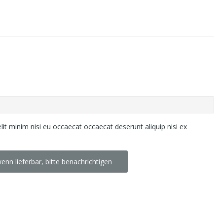
lit minim nisi eu occaecat occaecat deserunt aliquip nisi ex
enn lieferbar, bitte benachrichtigen