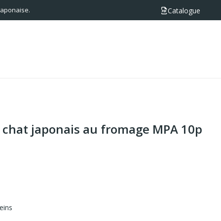
 japonaise.
Catalogue
e chat japonais au fromage MPA 10p
 eins